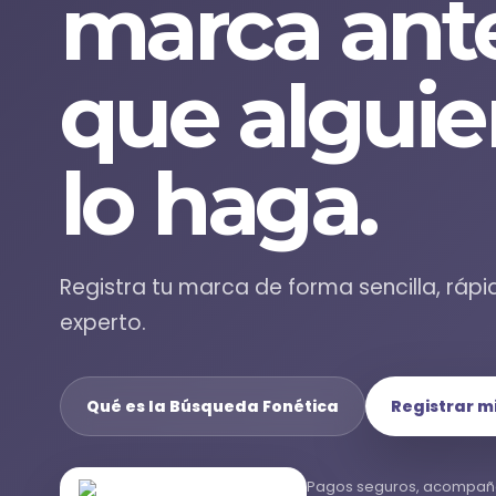
marca ant
que algui
lo haga.
Registra tu marca de forma sencilla, r
experto.
Qué es la Búsqueda Fonética
Registrar m
Pagos seguros, acompañam