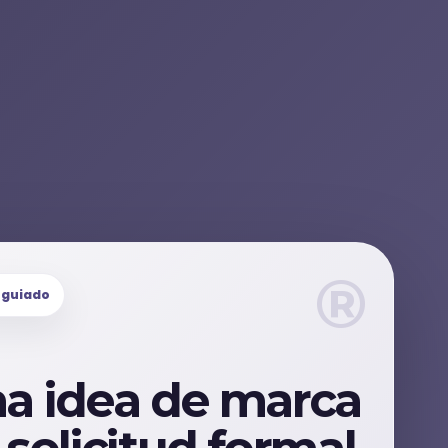
®
l guiado
a idea de marca
 solicitud formal