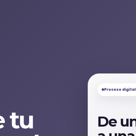
Proceso digita
 tu
De un
a una