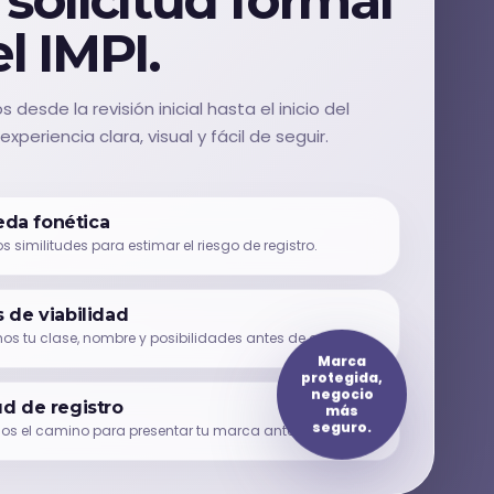
l IMPI.
sde la revisión inicial hasta el inicio del
xperiencia clara, visual y fácil de seguir.
da fonética
 similitudes para estimar el riesgo de registro.
s de viabilidad
s tu clase, nombre y posibilidades antes de avanzar.
Marca
protegida,
negocio
ud de registro
más
s el camino para presentar tu marca ante el IMPI.
seguro.