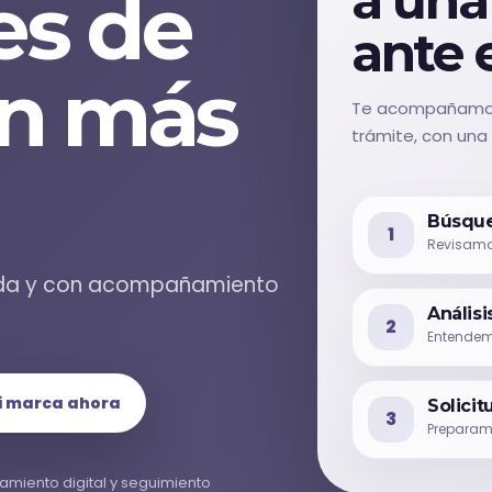
es de
ante e
en más
Te acompañamos de
trámite, con una e
Búsque
1
Revisamos
ápida y con acompañamiento
Análisi
2
Entendemo
i marca ahora
Solicit
3
Preparamo
iento digital y seguimiento